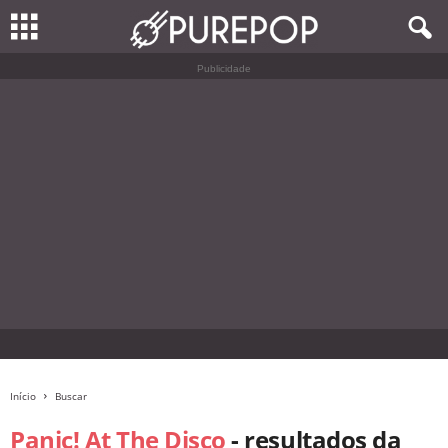
Publicidade
Início
Buscar
Panic! At The Disco
-
resultados da