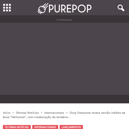
Publicidade
Início
Últimas Notícias
Internacionais
Ozzy Osbourne revela versão inédita da
faixa “Hellraiser”, com colaboração do lendário...
ÚLTIMAS NOTÍCIAS
INTERNACIONAIS
LANÇAMENTOS