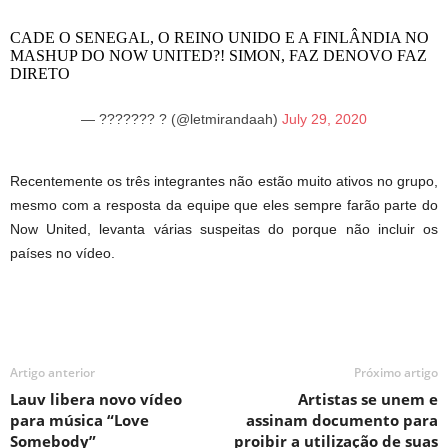
CADE O SENEGAL, O REINO UNIDO E A FINLÂNDIA NO
MASHUP DO NOW UNITED?! SIMON, FAZ DENOVO FAZ
DIRETO
— ??????? ? (@letmirandaah)
July 29, 2020
Recentemente os três integrantes não estão muito ativos no grupo,
mesmo com a resposta da equipe que eles sempre farão parte do
Now United, levanta várias suspeitas do porque não incluir os
países no vídeo.
Artigo anterior
Próximo artigo
Lauv libera novo vídeo
Artistas se unem e
para música “Love
assinam documento para
Somebody”
proibir a utilização de suas