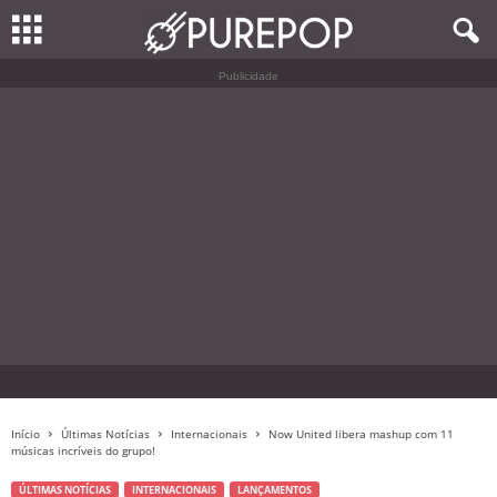
Publicidade
Início
Últimas Notícias
Internacionais
Now United libera mashup com 11
músicas incríveis do grupo!
ÚLTIMAS NOTÍCIAS
INTERNACIONAIS
LANÇAMENTOS