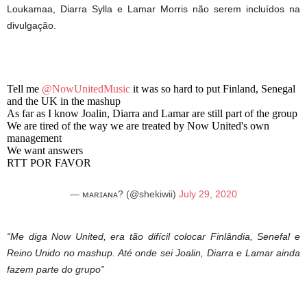
Loukamaa, Diarra Sylla e Lamar Morris não serem incluídos na
divulgação.
Tell me
@NowUnitedMusic
it was so hard to put Finland, Senegal
and the UK in the mashup
As far as I know Joalin, Diarra and Lamar are still part of the group
We are tired of the way we are treated by Now United's own
management
We want answers
RTT POR FAVOR
— ᴍᴀʀɪᴀɴᴀ? (@shekiwii)
July 29, 2020
“Me diga Now United, era tão difícil colocar Finlândia, Senefal e
Reino Unido no mashup. Até onde sei Joalin, Diarra e Lamar ainda
fazem parte do grupo”