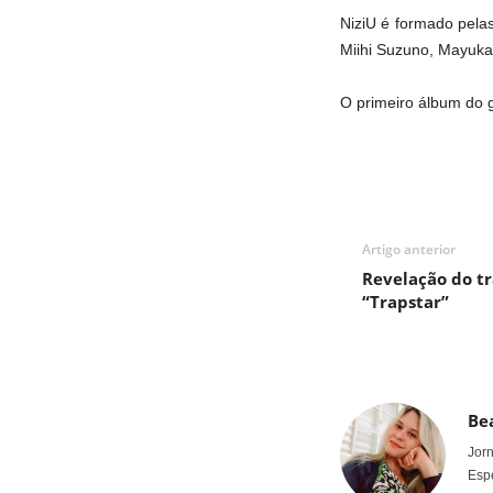
NiziU é formado pel
Miihi Suzuno, Mayuka 
O primeiro álbum do 
Artigo anterior
Revelação do tr
“Trapstar”
Bea
Jorn
Espe