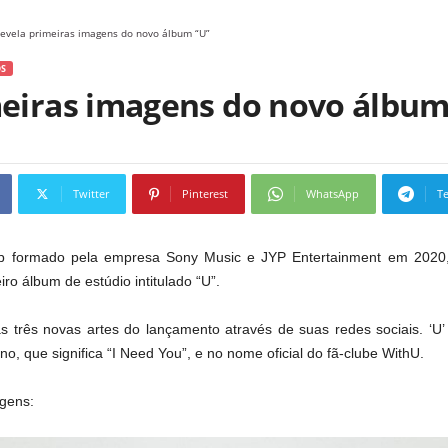
revela primeiras imagens do novo álbum “U”
S
meiras imagens do novo álbum
Twitter
Pinterest
WhatsApp
T
op formado pela empresa Sony Music e JYP Entertainment em 2020, 
ro álbum de estúdio intitulado “U”.
s três novas artes do lançamento através de suas redes sociais. ‘U’
o, que significa “I Need You”, e no nome oficial do fã-clube WithU.
agens: