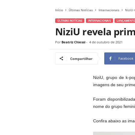
Início
Últimas Notícias
Internacionais
NiziU 
ÚLTIMAS NOTÍCIAS
INTERNACIONAIS
LANÇAMENTO
NiziU revela pri
Por
Beatriz Chiessi
-
4 de outubro de 2021
Facebook
Compartilhar
NiziU, grupo de k-p
imagens de seu primei
Foram disponibilizada
nome do grupo feminin
Confira abaixo as im