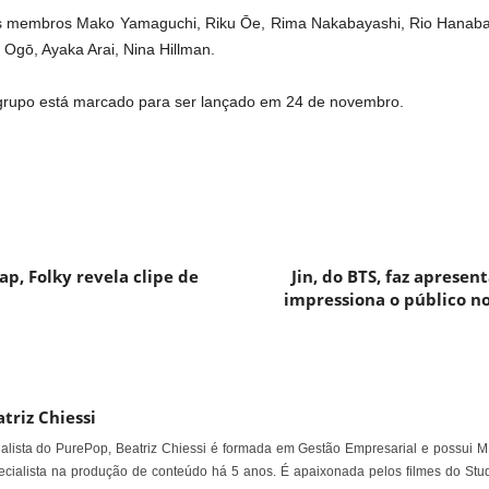
as membros Mako Yamaguchi, Riku Ōe, Rima Nakabayashi, Rio Hanaba
Ogō, Ayaka Arai, Nina Hillman.
grupo está marcado para ser lançado em 24 de novembro.
ap, Folky revela clipe de
Jin, do BTS, faz apresen
impressiona o público no
triz Chiessi
alista do PurePop, Beatriz Chiessi é formada em Gestão Empresarial e possui M
cialista na produção de conteúdo há 5 anos. É apaixonada pelos filmes do Stud