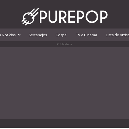
 Notícias
Sertanejos
Gospel
TV e Cinema
Lista de Artis
Publicidade