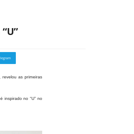
 “U”
elegram
Copy URL
revelou as primeiras
 é inspirado no “U” no