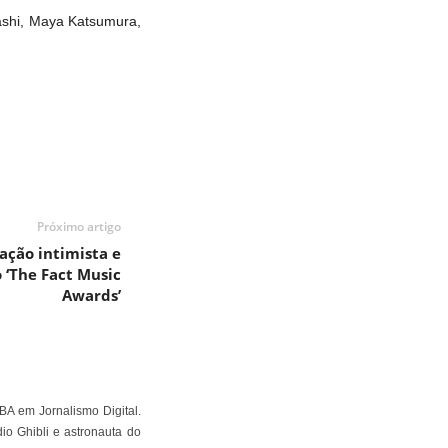
shi, Maya Katsumura,
Próximo artigo
tação intimista e
 ‘The Fact Music
Awards’
BA em Jornalismo Digital.
io Ghibli e astronauta do