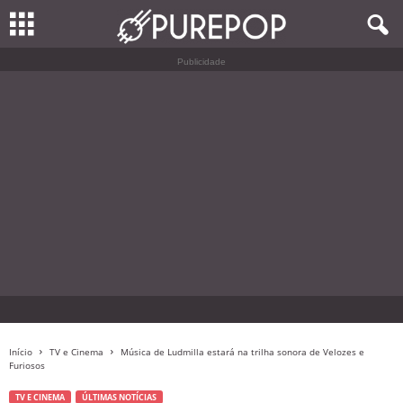
Publicidade
Início
TV e Cinema
Música de Ludmilla estará na trilha sonora de Velozes e
Furiosos
TV E CINEMA
ÚLTIMAS NOTÍCIAS