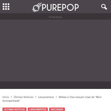
Publicidade
Início
Últimas Notícias
Lançamentos
Milkee e Clau lançam clipe de “Bem
Acompanhada”
ÚLTIMAS NOTÍCIAS
LANÇAMENTOS
NACIONAIS