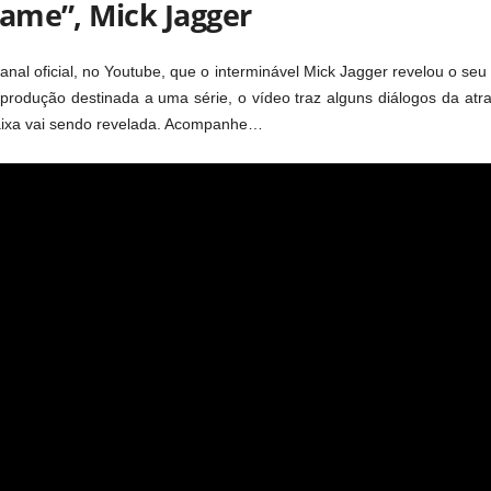
ame”, Mick Jagger
anal oficial, no Youtube, que o interminável Mick Jagger revelou o seu
produção destinada a uma série, o vídeo traz alguns diálogos da atr
faixa vai sendo revelada. Acompanhe…