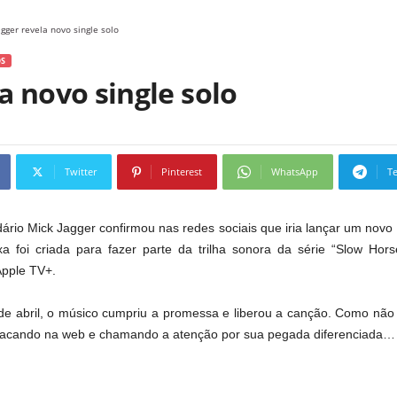
agger revela novo single solo
S
a novo single solo
Twitter
Pinterest
WhatsApp
T
dário Mick Jagger confirmou nas redes sociais que iria lançar um novo 
a foi criada para fazer parte da trilha sonora da série “Slow Ho
Apple TV+.
 de abril, o músico cumpriu a promessa e liberou a canção. Como não 
estacando na web e chamando a atenção por sua pegada diferenciada…