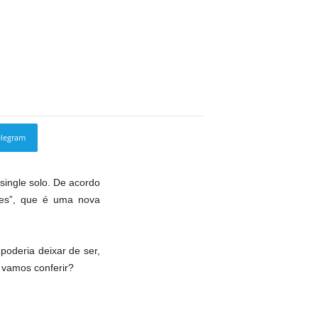
elegram
Copy URL
single solo. De acordo
rses”, que é uma nova
poderia deixar de ser,
 vamos conferir?