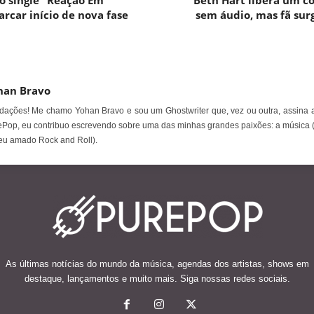
o single “Reação Em
Beth Hart libera um c
rcar início de nova fase
sem áudio, mas fã surg
han Bravo
ações! Me chamo Yohan Bravo e sou um Ghostwriter que, vez ou outra, assina a
Pop, eu contribuo escrevendo sobre uma das minhas grandes paixões: a música 
eu amado Rock and Roll).
As últimas notícias do mundo da música, agendas dos artistas, shows em
destaque, lançamentos e muito mais. Siga nossas redes sociais.