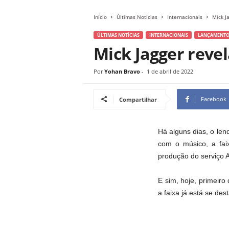
Início
Últimas Notícias
Internacionais
Mick J
ÚLTIMAS NOTÍCIAS
INTERNACIONAIS
LANÇAMENTO
Mick Jagger revel
Por
Yohan Bravo
-
1 de abril de 2022
Facebook
Compartilhar
Há alguns dias, o len
com o músico, a faix
produção do serviço 
E sim, hoje, primeiro
a faixa já está se d