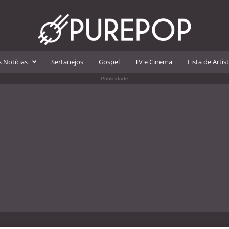
 Notícias
Sertanejos
Gospel
TV e Cinema
Lista de Artis
Publicidade