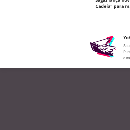
Sagaz lança nov
Cadeia” para ma
Yo
Saud
Pure
o m