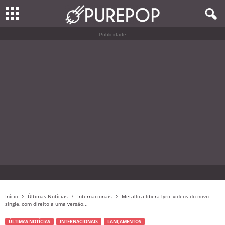
Publicidade
Início
Últimas Notícias
Internacionais
Metallica libera lyric videos do novo
single, com direito a uma versão...
ÚLTIMAS NOTÍCIAS
INTERNACIONAIS
LANÇAMENTOS