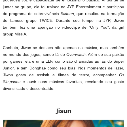
poderosa voz e capacidade de emocionar o público. Antes de se
juntar ao grupo, ela foi trainee na JYP Entertainment e participou
do programa de sobrevivência
Sixteen
, que resultou na formação
do famoso grupo TWICE. Durante seu tempo na JYP, Jiwon
também fez uma aparição no videoclipe de “Only You”, da girl
group Miss A.
Canhota, Jiwon se destaca não apenas na música, mas também
no mundo dos jogos, sendo fã de
Overwatch
. Além de sua paixão
por games, ela é uma ELF, como são chamadas as fãs do Super
Junior, e tem Donghae como seu bias. Nos momentos de lazer,
Jiwon gosta de assistir a filmes de terror, acompanhar
Os
Simpsons
e ouvir suas músicas favoritas, revelando seu gosto
diversificado e descontraído.
Jisun