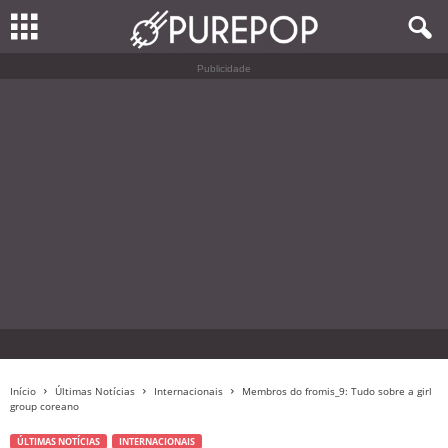
Publicidade
Início
Últimas Notícias
Internacionais
Membros do fromis_9: Tudo sobre a girl
group coreano
ÚLTIMAS NOTÍCIAS
INTERNACIONAIS