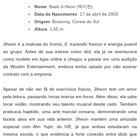
Nome
: Baek Ji Heon (백지헌)
Data de Nascimento
: 17 de abril de 2003
Origem
: Boseong, Coreia do Sul
Altura
: 1,65 m
Jiheon é a maknae do
fromis_9
, trazendo frescor e energia juvenil
ao grupo. Antes de sua estreia como idol, ela já se aventurava
como modelo em lojas online e chegou a passar em uma audição
da Woolim Entertainment, embora tenha optado por não assinar
contrato com a empresa.
Apesar de não ser fã de exercícios físicos, Jiheon tem um amor
pela leitura, passando horas imersa em livros. Além disso, ela sabe
tocar violão, mostrando seu talento musical desde cedo. Também
praticava hapkido, uma arte marcial coreana, demonstrando uma
faceta ativa em sua vida anterior. Jiheon mantém uma amizade
especial com Ahn Yujin, do IVE, já que ambas estudaram na
mesma escola, o que evidencia a forte conexão entre idols que