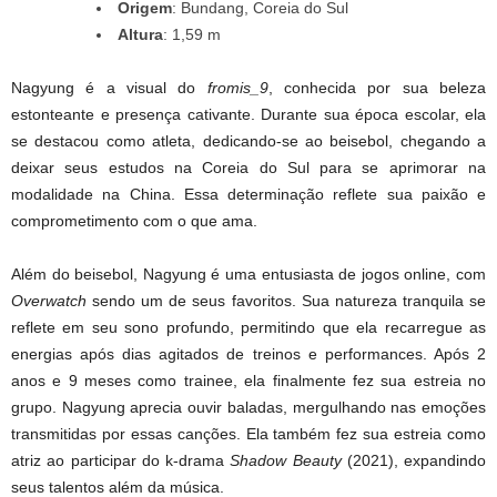
Origem
: Bundang, Coreia do Sul
Altura
: 1,59 m
Nagyung é a visual do
fromis_9
, conhecida por sua beleza
estonteante e presença cativante. Durante sua época escolar, ela
se destacou como atleta, dedicando-se ao beisebol, chegando a
deixar seus estudos na Coreia do Sul para se aprimorar na
modalidade na China. Essa determinação reflete sua paixão e
comprometimento com o que ama.
Além do beisebol, Nagyung é uma entusiasta de jogos online, com
Overwatch
sendo um de seus favoritos. Sua natureza tranquila se
reflete em seu sono profundo, permitindo que ela recarregue as
energias após dias agitados de treinos e performances. Após 2
anos e 9 meses como trainee, ela finalmente fez sua estreia no
grupo. Nagyung aprecia ouvir baladas, mergulhando nas emoções
transmitidas por essas canções. Ela também fez sua estreia como
atriz ao participar do k-drama
Shadow Beauty
(2021), expandindo
seus talentos além da música.