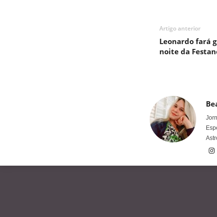
Artigo anterior
Leonardo fará 
noite da Festan
Bea
Jorn
Espe
Astr