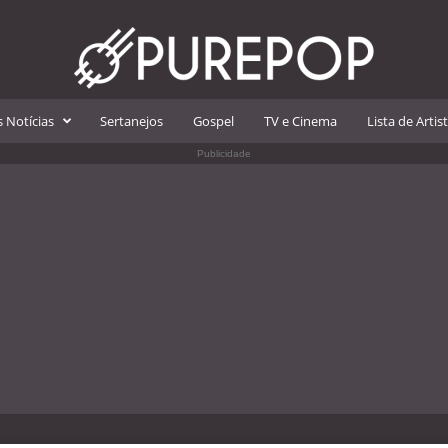
 Notícias
Sertanejos
Gospel
TV e Cinema
Lista de Artis
Publicidade