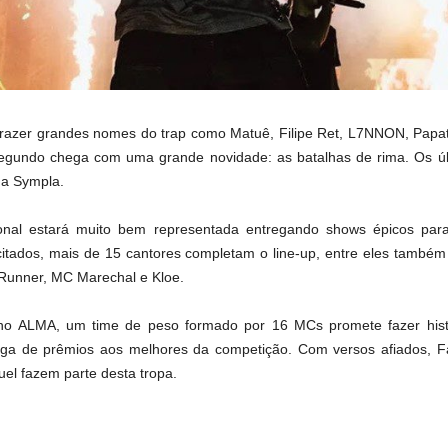
 trazer grandes nomes do trap como Matuê, Filipe Ret, L7NNON, Papat
egundo chega com uma grande novidade: as batalhas de rima. Os úl
 da Sympla.
onal estará muito bem representada entregando shows épicos par
citados, mais de 15 cantores completam o line-up, entre eles também
Runner, MC Marechal e Kloe.
 no ALMA, um time de peso formado por 16 MCs promete fazer his
ega de prêmios aos melhores da competição. Com versos afiados, F
el fazem parte desta tropa.