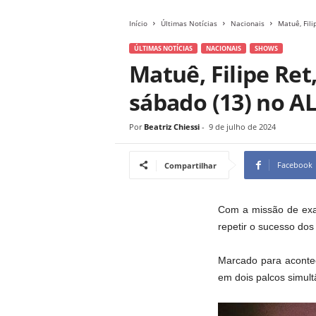
Início
Últimas Notícias
Nacionais
Matuê, Fil
ÚLTIMAS NOTÍCIAS
NACIONAIS
SHOWS
Matuê, Filipe Re
sábado (13) no A
Por
Beatriz Chiessi
-
9 de julho de 2024
Facebook
Compartilhar
Com a missão de exal
repetir o sucesso dos
Marcado para acontec
em dois palcos simult