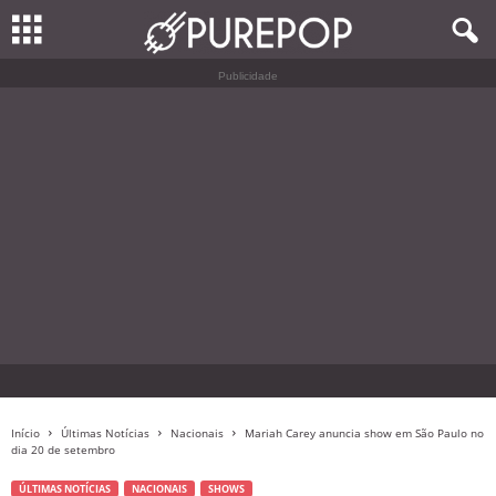
Publicidade
Início
Últimas Notícias
Nacionais
Mariah Carey anuncia show em São Paulo no
dia 20 de setembro
ÚLTIMAS NOTÍCIAS
NACIONAIS
SHOWS