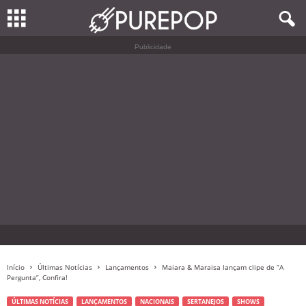
Publicidade
Início
Últimas Notícias
Lançamentos
Maiara & Maraisa lançam clipe de “A
Pergunta”, Confira!
ÚLTIMAS NOTÍCIAS
LANÇAMENTOS
NACIONAIS
SERTANEJOS
SHOWS