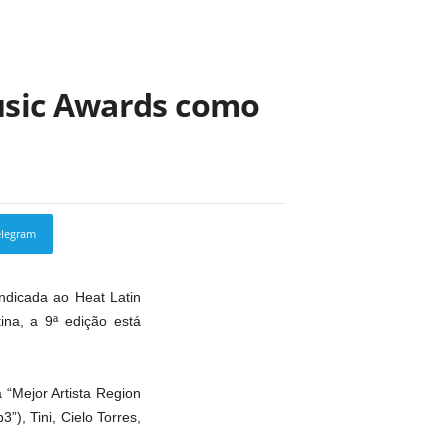
Music Awards como
elegram
Copy URL
ndicada ao Heat Latin
na, a 9ª edição está
 “Mejor Artista Region
), Tini, Cielo Torres,