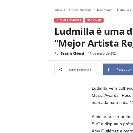
Início
Últimas Notícias
Nacionais
Ludmilla é
ÚLTIMAS NOTÍCIAS
NACIONAIS
Ludmilla é uma d
“Mejor Artista Re
Por
Beatriz Chiessi
-
11 de maio de 2024
Facebook
Compartilhar
Ludmilla vem colhend
Music Awards. Recon
marcada para o dia 1
A maior artista preta
Sur” e disputa o prê
Amy Gutiérrez e outro