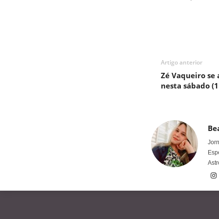
Artigo anterior
Zé Vaqueiro se 
nesta sábado (1
Bea
Jorn
Espe
Astr