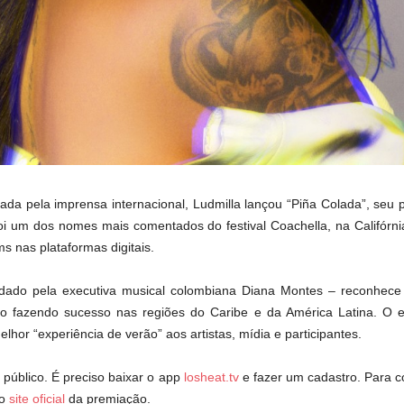
da pela imprensa internacional, Ludmilla lançou “Piña Colada”, seu 
oi um dos nomes mais comentados do festival Coachella, na Califórni
ms nas plataformas digitais.
dado pela executiva musical colombiana Diana Montes – reconhece 
o fazendo sucesso nas regiões do Caribe e da América Latina. O e
lhor “experiência de verão” aos artistas, mídia e participantes.
 público. É preciso baixar o app
losheat.tv
e fazer um cadastro. Para co
 o
site oficial
da premiação.