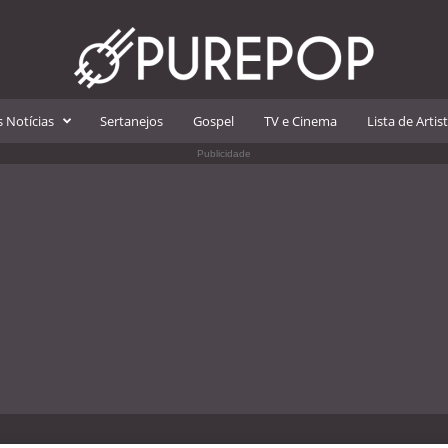
 Notícias
Sertanejos
Gospel
TV e Cinema
Lista de Artis
Publicidade