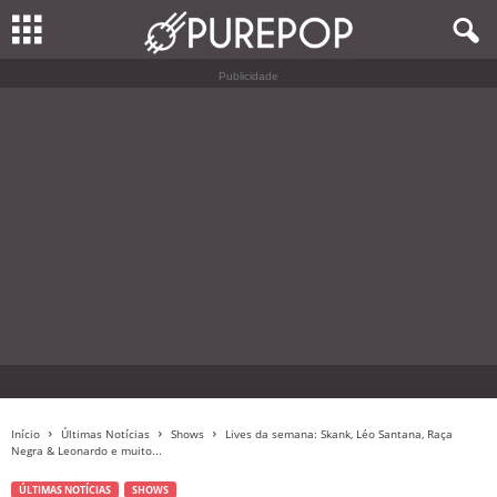
Publicidade
Início
Últimas Notícias
Shows
Lives da semana: Skank, Léo Santana, Raça
Negra & Leonardo e muito...
ÚLTIMAS NOTÍCIAS
SHOWS