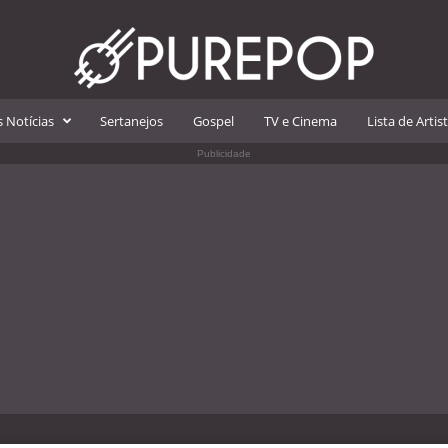
 Notícias
Sertanejos
Gospel
TV e Cinema
Lista de Artis
Publicidade