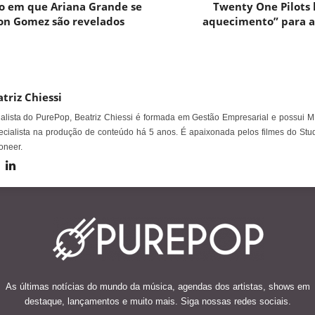
o em que Ariana Grande se
Twenty One Pilots 
on Gomez são revelados
aquecimento” para a
triz Chiessi
alista do PurePop, Beatriz Chiessi é formada em Gestão Empresarial e possui M
cialista na produção de conteúdo há 5 anos. É apaixonada pelos filmes do Stud
oneer.
As últimas notícias do mundo da música, agendas dos artistas, shows em
destaque, lançamentos e muito mais. Siga nossas redes sociais.