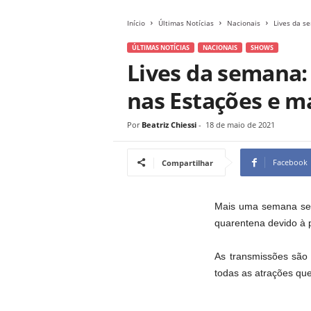
Início
Últimas Notícias
Nacionais
Lives da se
ÚLTIMAS NOTÍCIAS
NACIONAIS
SHOWS
Lives da semana: 
nas Estações e ma
Por
Beatriz Chiessi
-
18 de maio de 2021
Facebook
Compartilhar
Mais uma semana se i
quarentena devido à 
As transmissões são 
todas as atrações q