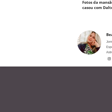
Fotos da mansã
casou com Dalt
Bea
Jorn
Espe
Astr