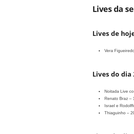
Lives da s
Lives de hoj
Vera Figueiredo
Lives do dia 
Noitada Live c
Renato Braz – 
Israel e Rodolf
Thiaguinho – 2