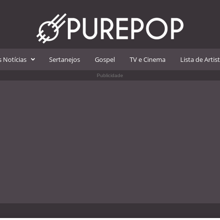
 Notícias
Sertanejos
Gospel
TV e Cinema
Lista de Artis
Publicidade