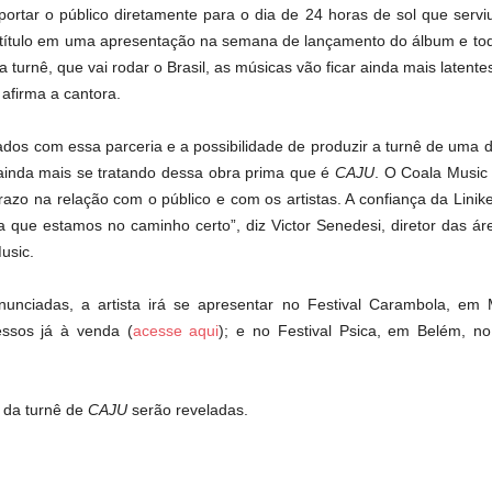
portar o público diretamente para o dia de 24 horas de sol que servi
xa-título em uma apresentação na semana de lançamento do álbum e to
 da turnê, que vai rodar o Brasil, as músicas vão ficar ainda mais latent
 afirma a cantora.
os com essa parceria e a possibilidade de produzir a turnê de uma d
, ainda mais se tratando dessa obra prima que é
CAJU
. O Coala Music
zo na relação com o público e com os artistas. A confiança da Linik
a que estamos no caminho certo”, diz Victor Senedesi, diretor das 
usic.
nunciadas, a artista irá se apresentar no Festival Carambola, em
ssos já à venda (
acesse aqui
); e no Festival Psica, em Belém, n
 da turnê de
CAJU
serão reveladas.