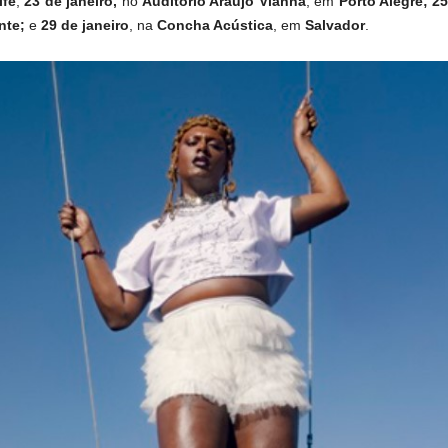
ife
;
23 de janeiro,
no
Auditório Araújo Vianna
, em
Porto Alegre; 25
nte;
e
29 de janeiro
, na
Concha Acústica
, em
Salvador
.