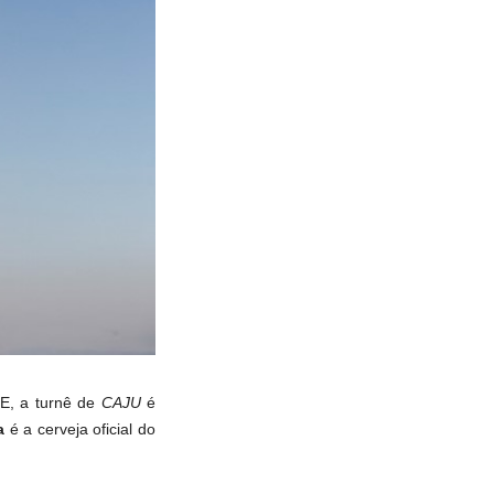
GE, a turnê de
CAJU
é
a
é a cerveja oficial do