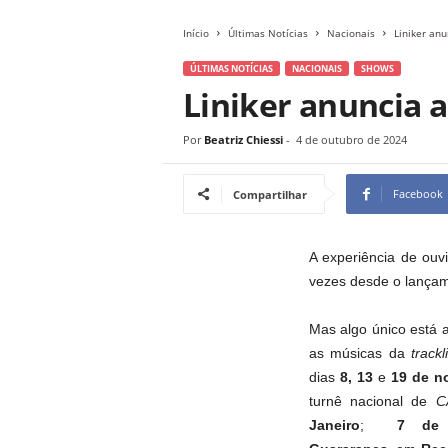
Início
Últimas Notícias
Nacionais
Liniker an
ÚLTIMAS NOTÍCIAS
NACIONAIS
SHOWS
Liniker anuncia 
Por
Beatriz Chiessi
-
4 de outubro de 2024
Facebook
Compartilhar
A experiência de ouv
vezes desde o lançam
Mas algo único está 
as músicas da
trackl
dias
8, 13
e
19
de n
turnê nacional de
C
Janeiro
;
7 de 