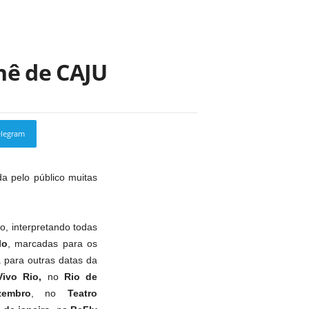
nê de CAJU
elegram
Copy URL
da pelo público muitas
vo, interpretando todas
lo
, marcadas para os
 para outras datas da
Vivo Rio,
no
Rio de
embro
, no
Teatro