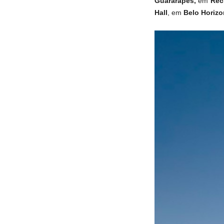
Guararapes,
em
Rec
Hall
, em
Belo Horizo