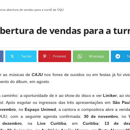
uncia abertura de vendas para a turnê de CAJU
abertura de vendas para a tur
Twitter
Pinterest
WhatsApp
T
ir as músicas de
CAJU
nos fones de ouvidos ou em festas já foi vivi
ento do álbum, em agosto.
a caminho: a oportunidade de ir ao show do disco e ver
Liniker
, ao vi
ist
. Após esgotar os ingressos das três apresentações em
São Pau
ovembro
, no
Espaço Unimed
, a cantora e compositora abre a venda
AJU
, com a seguinte agenda confirmada:
30 de novembro
, no
dezembro
, na
Live Curitiba
, em
Curitiba
;
13 de dez