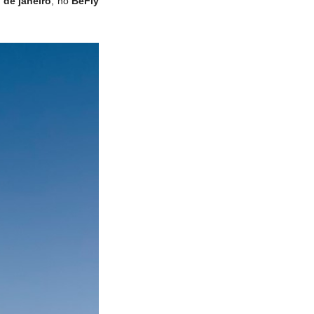
 de janeiro
, no
BeFly