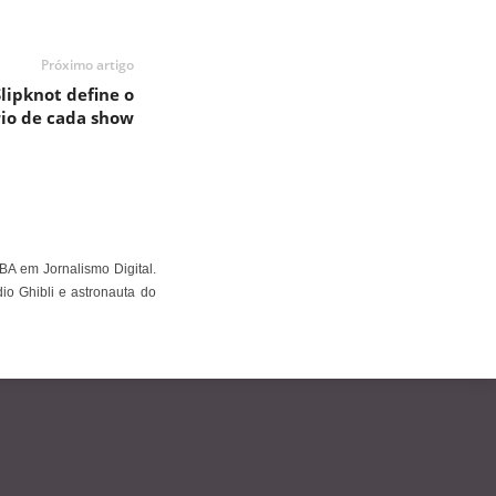
Próximo artigo
lipknot define o
io de cada show
BA em Jornalismo Digital.
io Ghibli e astronauta do