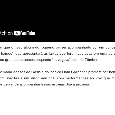
 que o novo álbum do roqueiro vai ser acompanhado por um bônus d
Thames”, que apresentará as faixas que foram captadas em uma apr
tou grandes sucessos enquanto “navegava” pelo rio Tâmisa.
semana dos fãs do Oasis e do icônico Liam Gallagher promete ser bem
m inéditas e um disco adicional com performances ao vivo que me
s deixar de acompanhar essas estreias. Até a próxima…