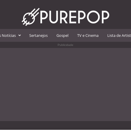
 Notícias
Sertanejos
Gospel
TV e Cinema
Lista de Artis
Publicidade