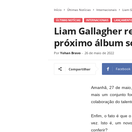
Início
Últimas Notícias
Internacionais
Liam G
ÚLTIMAS NOTÍCIAS
INTERNACIONAIS
LANÇAMENTO
Liam Gallagher r
próximo álbum s
Por
Yohan Bravo
-
26 de maio de 2022
Facebook
Compartilhar
Amanhã, 27 de maio, 
mais um conjunto fo
colaboração do talent
Enfim, o fato é que o
vez. Isto é, um nov
conferir?