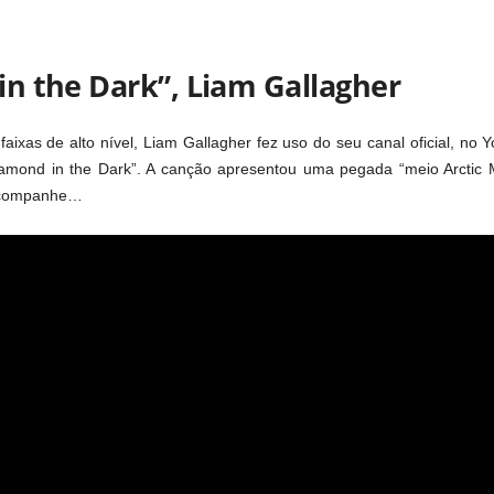
n the Dark”, Liam Gallagher
faixas de alto nível, Liam Gallagher fez uso do seu canal oficial, no 
iamond in the Dark”. A canção apresentou uma pegada “meio Arctic
Acompanhe…