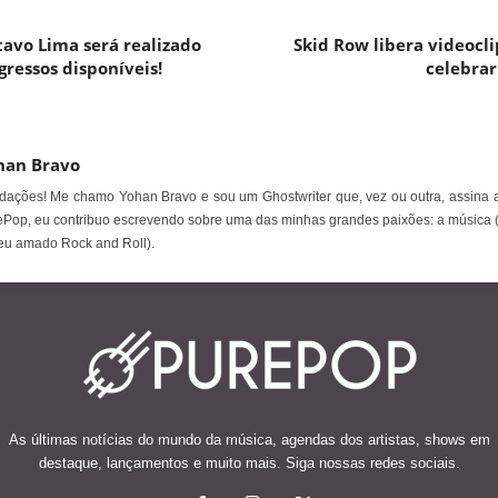
avo Lima será realizado
Skid Row libera videocli
gressos disponíveis!
celebrar
han Bravo
ações! Me chamo Yohan Bravo e sou um Ghostwriter que, vez ou outra, assina a
Pop, eu contribuo escrevendo sobre uma das minhas grandes paixões: a música 
eu amado Rock and Roll).
As últimas notícias do mundo da música, agendas dos artistas, shows em
destaque, lançamentos e muito mais. Siga nossas redes sociais.