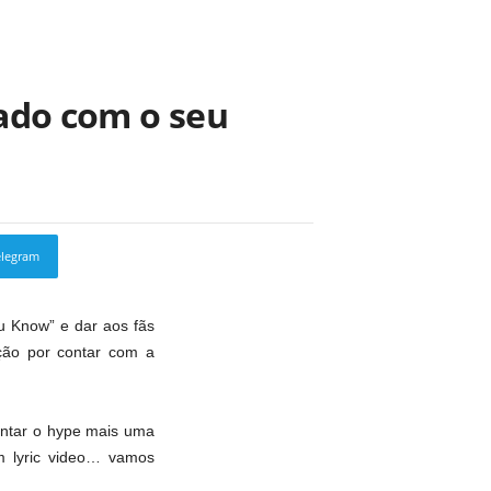
nado com o seu
elegram
Copy URL
u Know” e dar aos fãs
ção por contar com a
mentar o hype mais uma
m lyric video… vamos