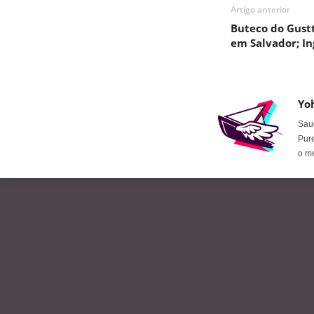
Artigo anterior
Buteco do Gustt
em Salvador; In
Yo
Saud
Pure
o m