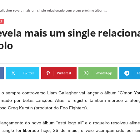
allagher revela mais um single relacionado com o seu próximo álbum...
S
evela mais um single relacio
olo
Twitter
Pinterest
WhatsApp
T
o sempre controverso Liam Gallagher vai lançar o álbum “C’mon Yo
rmado por belas canções. Aliás, o registro também merece a aten
oso Greg Kurstin (produtor do Foo Fighters).
 lançamento do novo álbum “está logo ali” e o roqueiro resolveu ali
o single foi liberado hoje, 26 de maio, e veio acompanhado por u