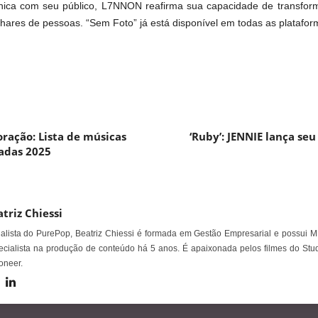
ca com seu público, L7NNON reafirma sua capacidade de transforma
hares de pessoas. “Sem Foto” já está disponível em todas as plataform
ração: Lista de músicas
‘Ruby’: JENNIE lança se
adas 2025
triz Chiessi
alista do PurePop, Beatriz Chiessi é formada em Gestão Empresarial e possui M
cialista na produção de conteúdo há 5 anos. É apaixonada pelos filmes do Stud
oneer.