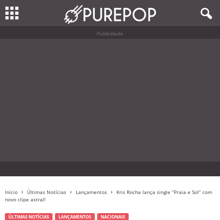
Publicidade
Início
Últimas Notícias
Lançamentos
Kris Rocha lança single “Praia e Sol” com
novo clipe astral!
ÚLTIMAS NOTÍCIAS
LANÇAMENTOS
NACIONAIS