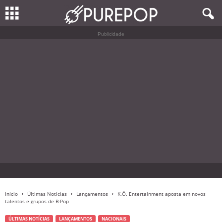
Publicidade
Início
Últimas Notícias
Lançamentos
K.Ö. Entertainment aposta em novos
talentos e grupos de B-Pop
ÚLTIMAS NOTÍCIAS
LANÇAMENTOS
NACIONAIS