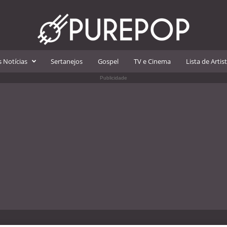
 Notícias
Sertanejos
Gospel
TV e Cinema
Lista de Artis
Publicidade