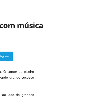
y com música
elegram
Copy URL
 O cantor de piseiro
zendo grande sucesso
ar ao lado de grandes