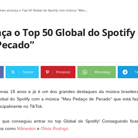
mes alcança o Top 50 Global do Spotify com música “Meu...
ça o Top 50 Global do Spotif
Pecado”
Twitter
Pinterest
WhatsApp
T
as 18 anos e já é um dos grandes destaques da música brasileira.
lobal do Spotify com a música “Meu Pedaço de Pecado” que está fa
incipalmente no TikTok.
r que conseguiu entrar no top Global do Spotify! Conseguindo fic
ais como
Måneskin
e
Olivia Rodrigo
.