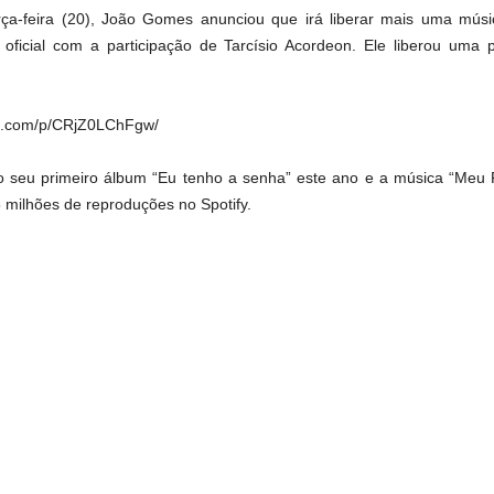
erça-feira (20), João Gomes anunciou que irá liberar mais uma mú
ficial com a participação de Tarcísio Acordeon. Ele liberou uma 
am.com/p/CRjZ0LChFgw/
 seu primeiro álbum “Eu tenho a senha” este ano e a música “Meu 
 milhões de reproduções no Spotify.