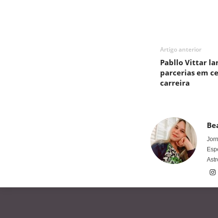
Artigo anterior
Pabllo Vittar l
parcerias em ce
carreira
Bea
Jorn
Espe
Astr