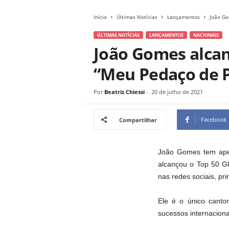
Início
Últimas Notícias
Lançamentos
João Go
ÚLTIMAS NOTÍCIAS
LANÇAMENTOS
NACIONAIS
João Gomes alcan
“Meu Pedaço de 
Por
Beatriz Chiessi
-
20 de julho de 2021
Facebook
Compartilhar
João Gomes tem apen
alcançou o Top 50 G
nas redes sociais, pr
Ele é o único canto
sucessos internacion