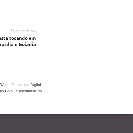
Próximo artigo
está tocando em
asília e Goiânia
BA em Jornalismo Digital.
io Ghibli e astronauta do