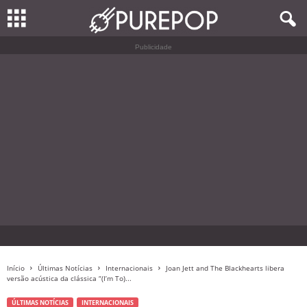
Publicidade
Início
Últimas Notícias
Internacionais
Joan Jett and The Blackhearts libera
versão acústica da clássica “(I’m To)...
ÚLTIMAS NOTÍCIAS
INTERNACIONAIS