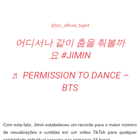
@bts_official_bighit
어디서나 같이 춤을 춰볼까
요
#JIMIN
♬ PERMISSION TO DANCE –
BTS
Com esta fato, Jimin estabeleceu um recorde para o maior número
de visualizações e curtidas em um vídeo TikTok para qualquer
celebridade individual coreana nas primeiras 24 horas.