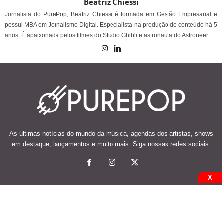
Beatriz Chiessi
Jornalista do PurePop, Beatriz Chiessi é formada em Gestão Empresarial e
possui MBA em Jornalismo Digital. Especialista na produção de conteúdo há 5
anos. É apaixonada pelos filmes do Studio Ghibli e astronauta do Astroneer.
As últimas notícias do mundo da música, agendas dos artistas, shows
em destaque, lançamentos e muito mais. Siga nossas redes sociais.
X
© 2026 Desenvolvido e mantido por Code Soluções.