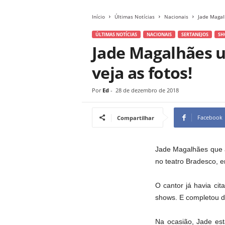
Início
Últimas Notícias
Nacionais
Jade Magal
ÚLTIMAS NOTÍCIAS
NACIONAIS
SERTANEJOS
SH
Jade Magalhães u
veja as fotos!
Por
Ed
-
28 de dezembro de 2018
Facebook
Compartilhar
Jade Magalhães que a
no teatro Bradesco, e
O cantor já havia ci
shows. E completou di
Na ocasião, Jade es