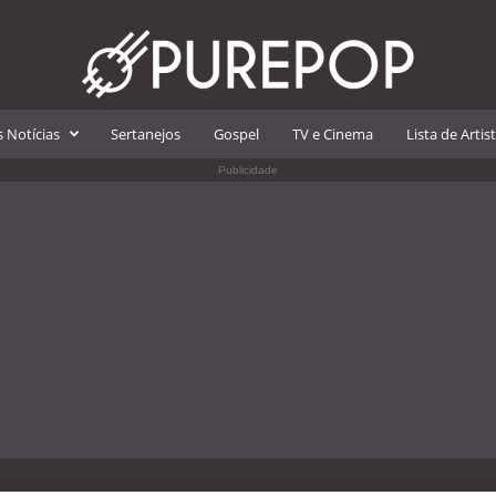
 Notícias
Sertanejos
Gospel
TV e Cinema
Lista de Artis
Publicidade