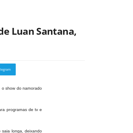
de Luan Santana,
elegram
Copy URL
ou o show do namorado
ara programas de tv e
 saia longa, deixando