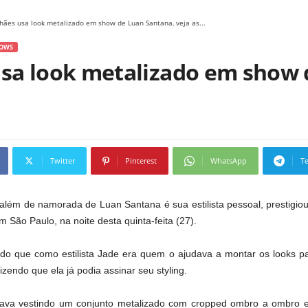
hães usa look metalizado em show de Luan Santana, veja as...
OWS
sa look metalizado em show 
Twitter
Pinterest
WhatsApp
T
lém de namorada de Luan Santana é sua estilista pessoal, prestigi
m São Paulo, na noite desta quinta-feita (27).
tado que como estilista Jade era quem o ajudava a montar os looks p
zendo que ela já podia assinar seu styling.
tava vestindo um conjunto metalizado com cropped ombro a ombro e