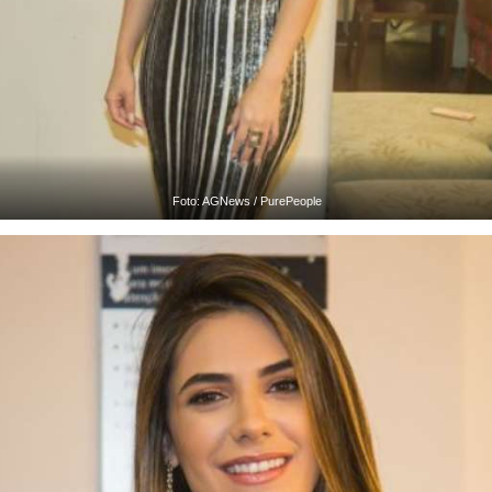
Foto: AGNews / PurePeople