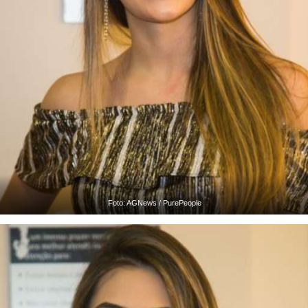
Foto: AGNews / PurePeople