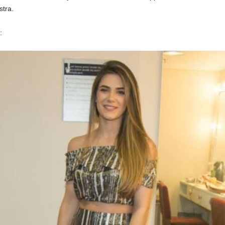
stra.
: