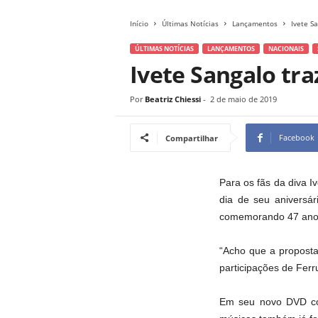
Início
Últimas Notícias
Lançamentos
Ivete S
ÚLTIMAS NOTÍCIAS
LANÇAMENTOS
NACIONAIS
Ivete Sangalo tra
Por
Beatriz Chiessi
-
2 de maio de 2019
Facebook
Compartilhar
Para os fãs da diva I
dia de seu aniversá
comemorando 47 ano
“Acho que a proposta
participações de Ferr
Em seu novo DVD con