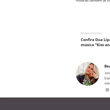
músicas também já for
Artigo anterior
Confira Dua Li
música “Kiss an
Bea
Jorn
Espe
Astr