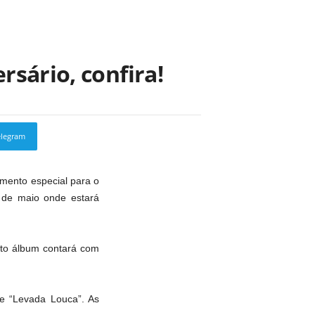
sário, confira!
elegram
Copy URL
amento especial para o
 de maio onde estará
exto álbum contará com
.
e “Levada Louca”. As