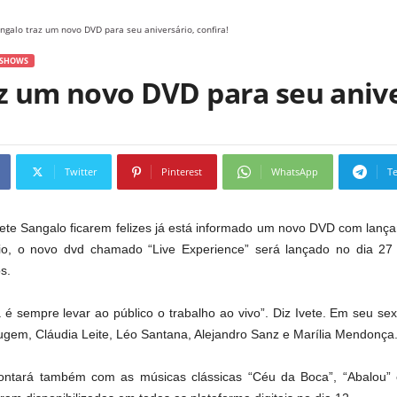
angalo traz um novo DVD para seu aniversário, confira!
SHOWS
z um novo DVD para seu aniver
Twitter
Pinterest
WhatsApp
T
vete Sangalo ficarem felizes já está informado um novo DVD com lanç
rio, o novo dvd chamado “Live Experience” será lançado no dia 27
s.
 é sempre levar ao público o trabalho ao vivo”. Diz Ivete. Em seu s
ugem, Cláudia Leite, Léo Santana, Alejandro Sanz e Marília Mendonça
tará também com as músicas clássicas “Céu da Boca”, “Abalou” 