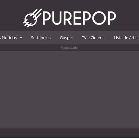
 Notícias
Sertanejos
Gospel
TV e Cinema
Lista de Artis
Publicidade