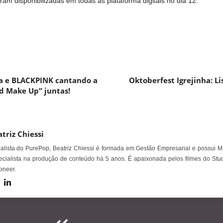
am disponibilizadas em todas as plataforma digitais no dia 12.
pa e BLACKPINK cantando a
Oktoberfest Igrejinha: Li
d Make Up” juntas!
triz Chiessi
alista do PurePop, Beatriz Chiessi é formada em Gestão Empresarial e possui M
cialista na produção de conteúdo há 5 anos. É apaixonada pelos filmes do Stud
oneer.