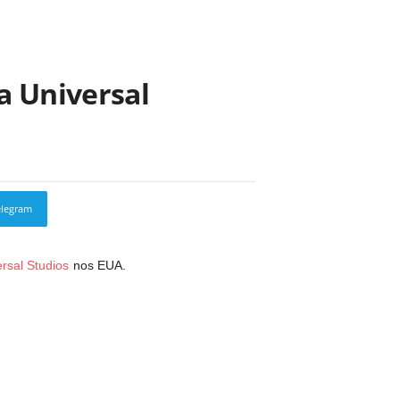
a Universal
elegram
Copy URL
rsal Studios
nos EUA.