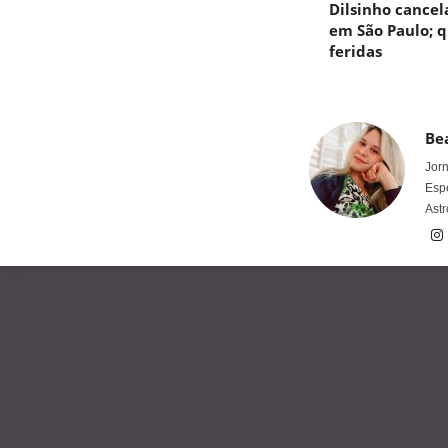
Dilsinho cancel
em São Paulo; q
feridas
Bea
Jorn
Espe
Astr