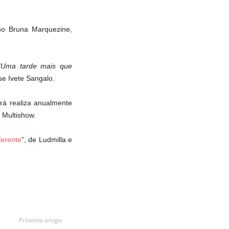
mo Bruna Marquezine,
“Uma tarde mais que
sse Ivete Sangalo.
rá realiza anualmente
 Multishow.
ferente
”, de Ludmilla e
Próximo artigo