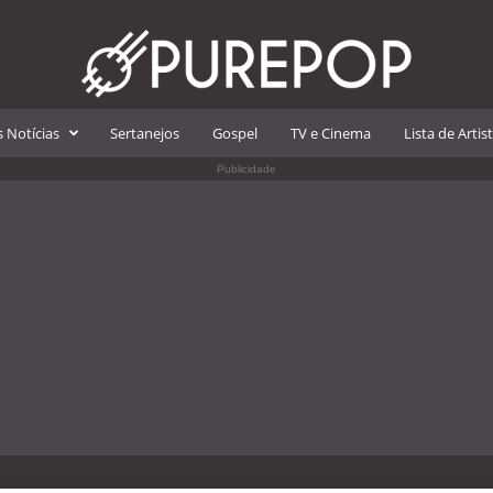
 Notícias
Sertanejos
Gospel
TV e Cinema
Lista de Artis
Publicidade