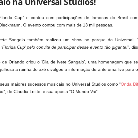
alo na Universal Studios!
orida Cup” e contou com participações de famosos do Brasil co
 Dieckmann. O evento contou com mais de 13 mil pessoas.
vete Sangalo também realizou um show no parque da Universal.
‘Florida Cup’ pelo convite de participar desse evento tão gigante!”
, di
to de Orlando criou o ‘Dia de Ivete Sangalo’, uma homenagem que se
ulhosa a rainha do axé divulgou a informação durante uma live para o
 seus maiores sucessos musicais no Universal Studios como “
Onda Di
ão”, de Claudia Leitte, e sua aposta “O Mundo Vai”.