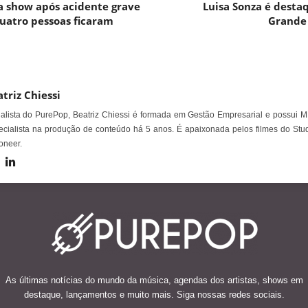
a show após acidente grave
Luisa Sonza é destaq
uatro pessoas ficaram
Grande 
triz Chiessi
alista do PurePop, Beatriz Chiessi é formada em Gestão Empresarial e possui M
cialista na produção de conteúdo há 5 anos. É apaixonada pelos filmes do Stud
oneer.
As últimas notícias do mundo da música, agendas dos artistas, shows em
destaque, lançamentos e muito mais. Siga nossas redes sociais.