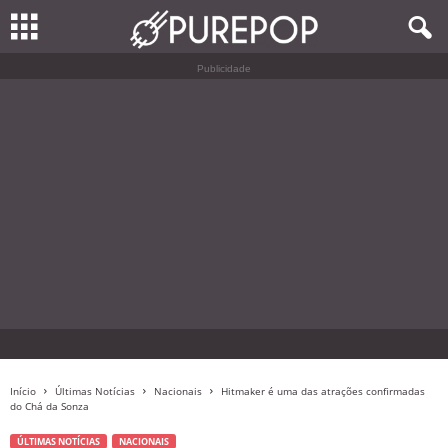
Publicidade
Início
Últimas Notícias
Nacionais
Hitmaker é uma das atrações confirmadas
do Chá da Sonza
ÚLTIMAS NOTÍCIAS
NACIONAIS