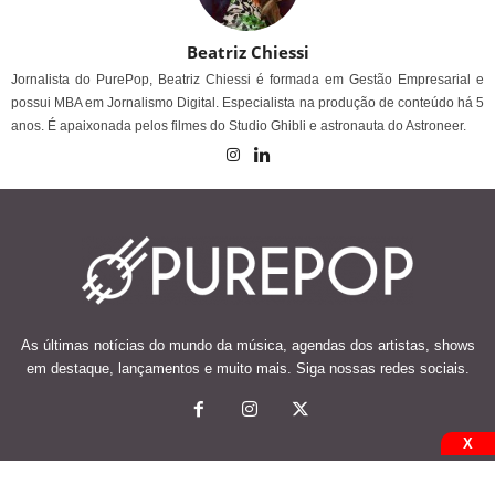
Beatriz Chiessi
Jornalista do PurePop, Beatriz Chiessi é formada em Gestão Empresarial e
possui MBA em Jornalismo Digital. Especialista na produção de conteúdo há 5
anos. É apaixonada pelos filmes do Studio Ghibli e astronauta do Astroneer.
As últimas notícias do mundo da música, agendas dos artistas, shows
em destaque, lançamentos e muito mais. Siga nossas redes sociais.
X