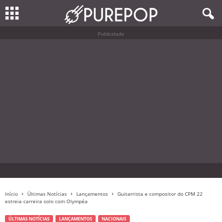
Publicidade
Início
Últimas Notícias
Lançamentos
Guitarrista e compositor do CPM 22
estreia carreira solo com Olympéa
ÚLTIMAS NOTÍCIAS
LANÇAMENTOS
NACIONAIS