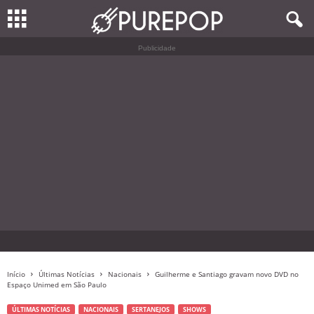
Publicidade
Início
Últimas Notícias
Nacionais
Guilherme e Santiago gravam novo DVD no
Espaço Unimed em São Paulo
ÚLTIMAS NOTÍCIAS
NACIONAIS
SERTANEJOS
SHOWS