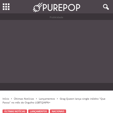
Publicidade
Início
Últimas Notícias
Lançamentos
Grag Queen lança single inédito “Que
Passa” no mês do Orgulho LGBTQIAPN+
ÚLTIMAS NOTÍCIAS
LANÇAMENTOS
NACIONAIS