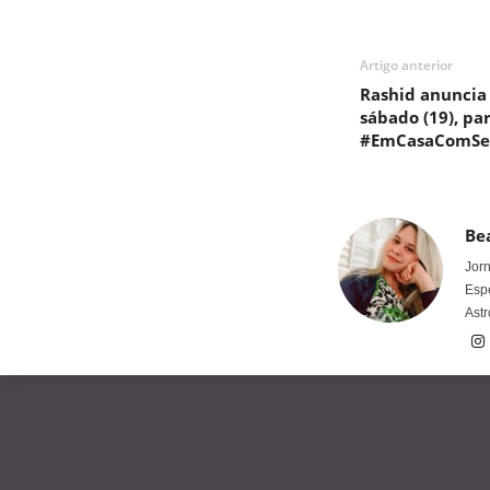
Artigo anterior
Rashid anuncia
sábado (19), p
#EmCasaComSe
Bea
Jorn
Espe
Astr