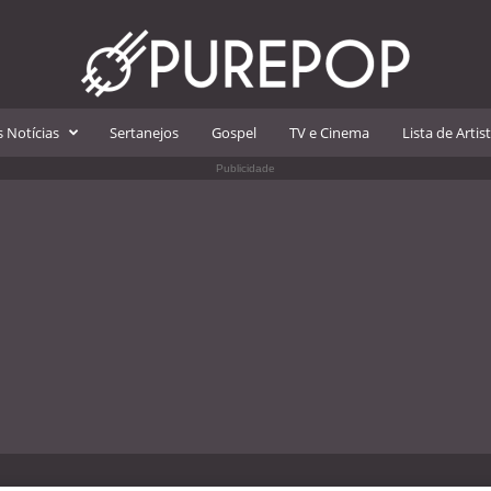
 Notícias
Sertanejos
Gospel
TV e Cinema
Lista de Artis
Publicidade