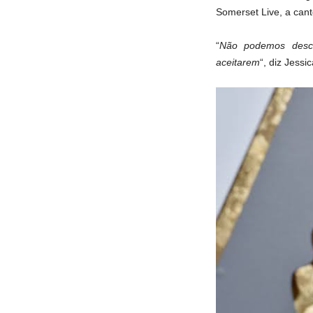
Somerset Live, a can
“
Não podemos desca
aceitarem
“, diz Jessic