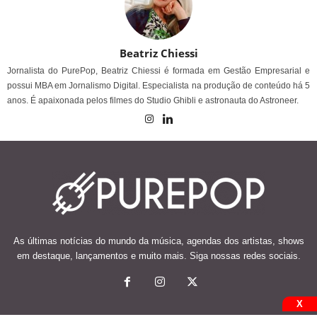
Beatriz Chiessi
Jornalista do PurePop, Beatriz Chiessi é formada em Gestão Empresarial e
possui MBA em Jornalismo Digital. Especialista na produção de conteúdo há 5
anos. É apaixonada pelos filmes do Studio Ghibli e astronauta do Astroneer.
As últimas notícias do mundo da música, agendas dos artistas, shows
em destaque, lançamentos e muito mais. Siga nossas redes sociais.
X