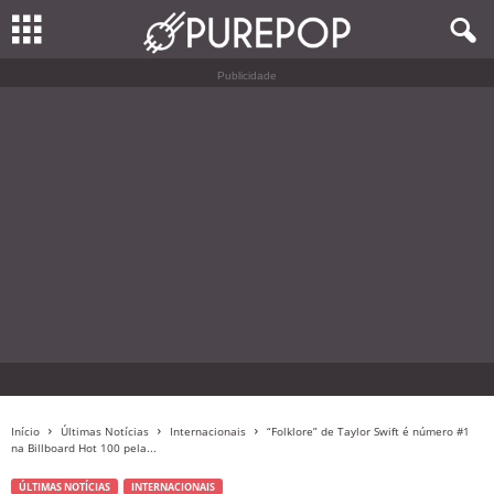
Publicidade
Início
Últimas Notícias
Internacionais
“Folklore” de Taylor Swift é número #1
na Billboard Hot 100 pela...
ÚLTIMAS NOTÍCIAS
INTERNACIONAIS