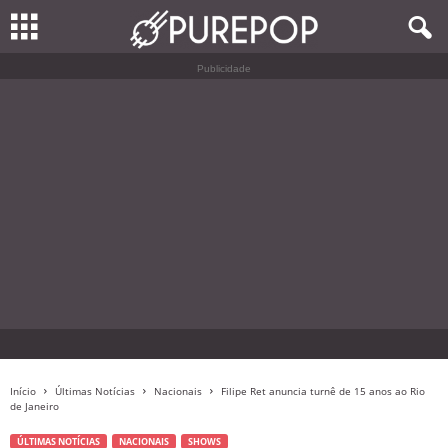
Publicidade
Início
Últimas Notícias
Nacionais
Filipe Ret anuncia turnê de 15 anos ao Rio
de Janeiro
ÚLTIMAS NOTÍCIAS
NACIONAIS
SHOWS