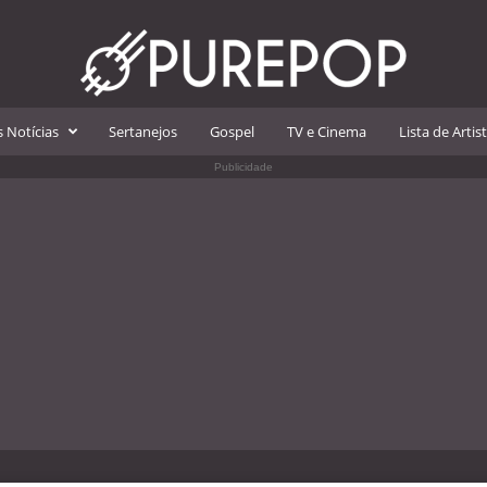
 Notícias
Sertanejos
Gospel
TV e Cinema
Lista de Artis
Publicidade