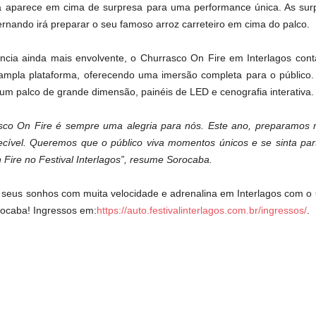
a aparece em cima de surpresa para uma performance única. As sur
ernando irá preparar o seu famoso arroz carreteiro em cima do palco.
ência ainda mais envolvente, o Churrasco On Fire em Interlagos co
mpla plataforma, oferecendo uma imersão completa para o público. 
um palco de grande dimensão, painéis de LED e cenografia interativa.
asco On Fire é sempre uma alegria para nós. Este ano, preparamos 
uecível. Queremos que o público viva momentos únicos e se sinta par
Fire no Festival Interlagos”, resume Sorocaba.
a seus sonhos com muita velocidade e adrenalina em Interlagos com o
ocaba! Ingressos em:
https://auto.festivalinterlagos.com.br/ingressos/
.