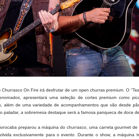
o Churrasco On Fire irá desfrutar de um open churras premium. O “Te
renomados, apresentará uma seleção de cortes premium como picanh
, além de uma variedade de acompanhamentos que vão desde pão 
o paladar, a sobremesa destaque será a famosa panqueca de doce de 
Sorocaba preparou a máquina do churrasco, uma carreta gourmet de
olvida exclusivamente para o evento. Durante o show, a máquina 