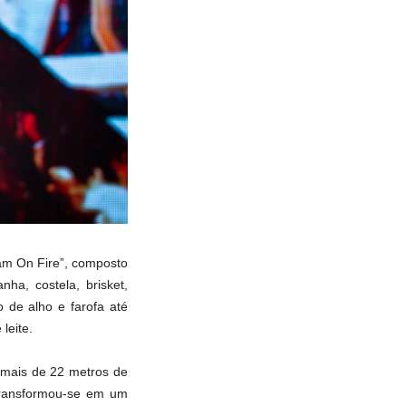
am On Fire”, composto
a, costela, brisket,
de alho e farofa até
leite.
 mais de 22 metros de
transformou-se em um