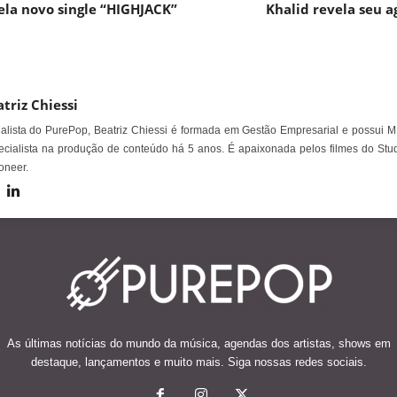
ela novo single “HIGHJACK”
Khalid revela seu 
triz Chiessi
alista do PurePop, Beatriz Chiessi é formada em Gestão Empresarial e possui M
cialista na produção de conteúdo há 5 anos. É apaixonada pelos filmes do Stud
oneer.
As últimas notícias do mundo da música, agendas dos artistas, shows em
destaque, lançamentos e muito mais. Siga nossas redes sociais.