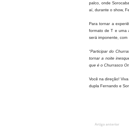
palco, onde Sorocab
aí, durante o show, F
Para tornar a experi
formato de T e uma a
será imponente, com 
“Participar do Churr
tornar a noite inesq
que é o Churrasco On 
Você na direção! Viv
dupla Fernando e Sor
Artigo anterior