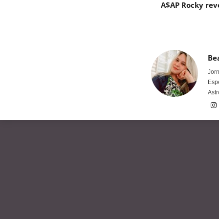
A$AP Rocky rev
Bea
Jorn
Espe
Astr