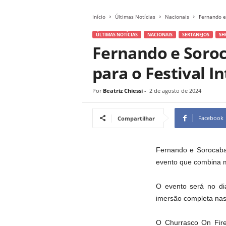
Início
Últimas Notícias
Nacionais
Fernando e
ÚLTIMAS NOTÍCIAS
NACIONAIS
SERTANEJOS
SH
Fernando e Soro
para o Festival I
Por
Beatriz Chiessi
-
2 de agosto de 2024
Facebook
Compartilhar
Fernando e Sorocaba 
evento que combina m
O evento será no di
imersão completa nas 
O Churrasco On Fire