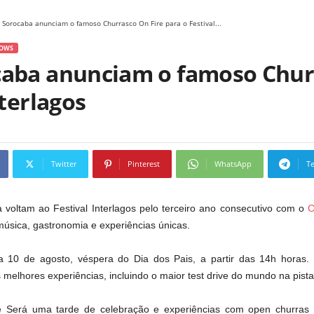
 Sorocaba anunciam o famoso Churrasco On Fire para o Festival...
OWS
caba anunciam o famoso Chur
nterlagos
Twitter
Pinterest
WhatsApp
T
voltam ao Festival Interlagos pelo terceiro ano consecutivo com o
C
úsica, gastronomia e experiências únicas.
a 10 de agosto, véspera do Dia dos Pais, a partir das 14h horas.
melhores experiências, incluindo o maior test drive do mundo na pista
 Será uma tarde de celebração e experiências com open churras