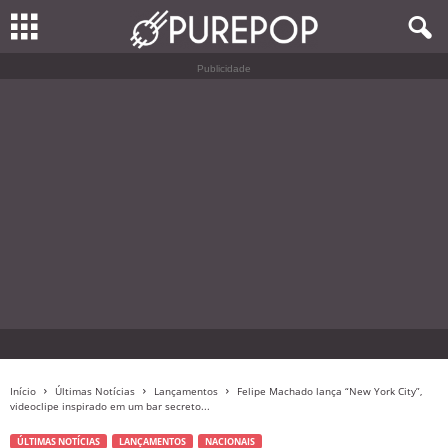
Publicidade
Início
Últimas Notícias
Lançamentos
Felipe Machado lança “New York City”,
videoclipe inspirado em um bar secreto...
ÚLTIMAS NOTÍCIAS
LANÇAMENTOS
NACIONAIS