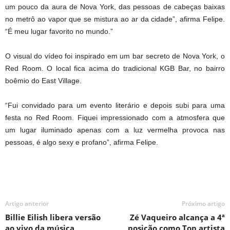
um pouco da aura de Nova York, das pessoas de cabeças baixas
no metrô ao vapor que se mistura ao ar da cidade”, afirma Felipe.
“É meu lugar favorito no mundo.”
O visual do vídeo foi inspirado em um bar secreto de Nova York, o
Red Room. O local fica acima do tradicional KGB Bar, no bairro
boêmio do East Village.
“Fui convidado para um evento literário e depois subi para uma
festa no Red Room. Fiquei impressionado com a atmosfera que
um lugar iluminado apenas com a luz vermelha provoca nas
pessoas, é algo sexy e profano”, afirma Felipe.
Artigo anterior
Próximo artigo
Billie Eilish libera versão
Zé Vaqueiro alcança a 4ª
ao vivo da música
posição como Top artista