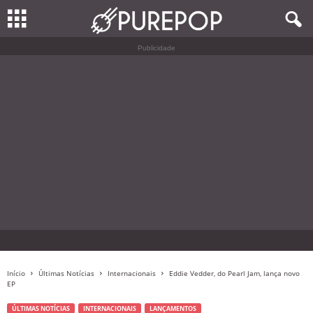
Publicidade
Início
Últimas Notícias
Internacionais
Eddie Vedder, do Pearl Jam, lança novo
EP
ÚLTIMAS NOTÍCIAS
INTERNACIONAIS
LANÇAMENTOS