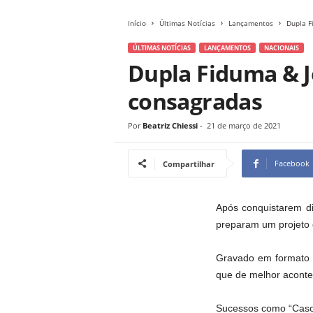
Início
Últimas Notícias
Lançamentos
Dupla F
ÚLTIMAS NOTÍCIAS
LANÇAMENTOS
NACIONAIS
Dupla Fiduma & J
consagradas
Por
Beatriz Chiessi
-
21 de março de 2021
Facebook
Compartilhar
Após conquistarem di
preparam um projeto 
Gravado em formato a
que de melhor aconte
Sucessos como “Caso I