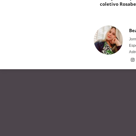
coletivo Rosab
Bea
Jorn
Espe
Astr