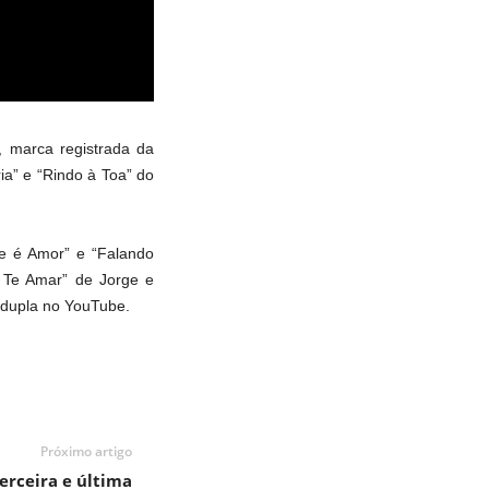
, marca registrada da
ia” e “Rindo à Toa” do
e é Amor” e “Falando
 Te Amar” de Jorge e
a dupla no YouTube.
Próximo artigo
terceira e última