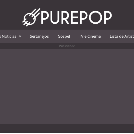
 Notícias
Sertanejos
Gospel
TV e Cinema
Lista de Artis
Publicidade