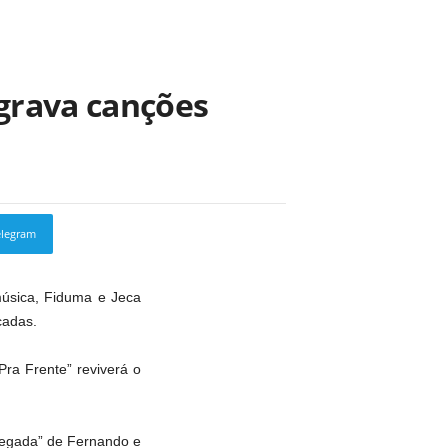
grava canções
elegram
Copy URL
música, Fiduma e Jeca
cadas.
ra Frente” reviverá o
elegada” de Fernando e