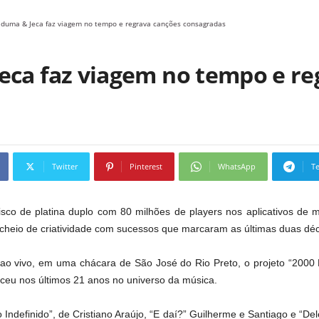
iduma & Jeca faz viagem no tempo e regrava canções consagradas
eca faz viagem no tempo e re
Twitter
Pinterest
WhatsApp
T
sco de platina duplo com 80 milhões de players nos aplicativos de 
cheio de criatividade com sucessos que marcaram as últimas duas dé
o vivo, em uma chácara de São José do Rio Preto, o projeto “2000 P
ceu nos últimos 21 anos no universo da música.
ndefinido”, de Cristiano Araújo, “E daí?” Guilherme e Santiago e “D