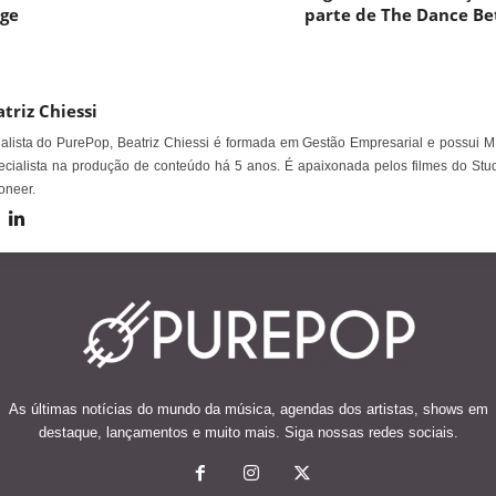
ege
parte de The Dance B
triz Chiessi
alista do PurePop, Beatriz Chiessi é formada em Gestão Empresarial e possui M
cialista na produção de conteúdo há 5 anos. É apaixonada pelos filmes do Stud
oneer.
As últimas notícias do mundo da música, agendas dos artistas, shows em
destaque, lançamentos e muito mais. Siga nossas redes sociais.