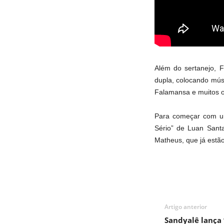
Além do sertanejo, F
dupla, colocando mús
Falamansa e muitos o
Para começar com um
Sério” de Luan Sant
Matheus, que já estão
Artigo anterior
Sandyalê lança 