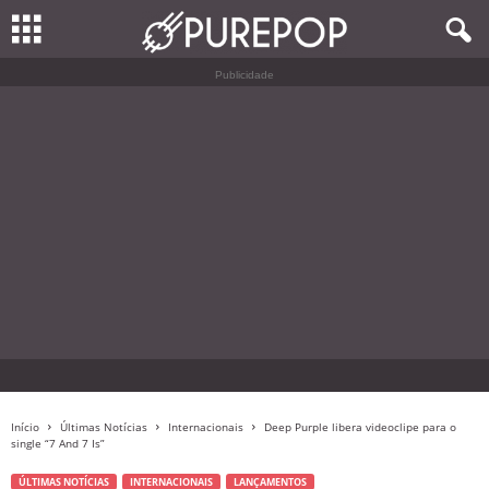
Publicidade
Início
Últimas Notícias
Internacionais
Deep Purple libera videoclipe para o
single “7 And 7 Is”
ÚLTIMAS NOTÍCIAS
INTERNACIONAIS
LANÇAMENTOS