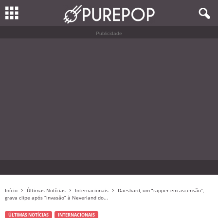
Publicidade
Início
Últimas Notícias
Internacionais
Daeshard, um “rapper em ascensão”,
grava clipe após “invasão” à Neverland do...
ÚLTIMAS NOTÍCIAS
INTERNACIONAIS