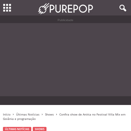
Publicidade
Início
Últimas Notícias
Shows
Confira show de Anitta no Festival Villa Mix em
Goiânia e programação
ÚLTIMAS NOTÍCIAS
SHOWS