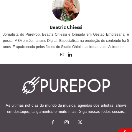
Beatriz Chiessi
Jornalista do PurePop, Beatriz Chiessi é formada em Gestão Empresarial e
possui MBA em Jornalismo Digital. Especialista na produção de conteúdo há 5
anos. É apaixonada pelos filmes do Studio Ghibli e astronauta do Astroneer.
As últimas notícias do mundo da música, agendas dos artistas, shows
em destaque, lançamentos e muito mais. Siga nossas redes sociais.
X