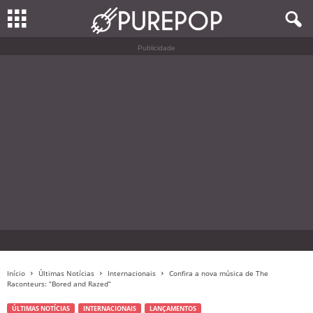
Publicidade
Início
Últimas Notícias
Internacionais
Confira a nova música de The
Raconteurs: “Bored and Razed”
ÚLTIMAS NOTÍCIAS
INTERNACIONAIS
LANÇAMENTOS