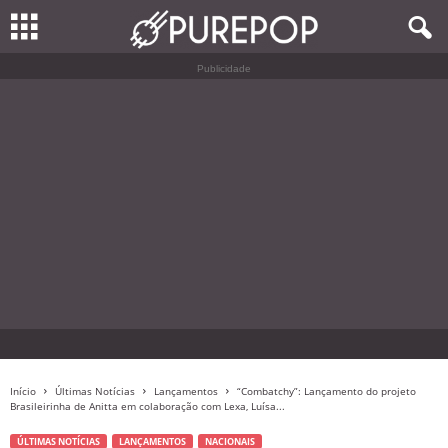
Publicidade
Início
Últimas Notícias
Lançamentos
“Combatchy”: Lançamento do projeto
Brasileirinha de Anitta em colaboração com Lexa, Luísa...
ÚLTIMAS NOTÍCIAS
LANÇAMENTOS
NACIONAIS