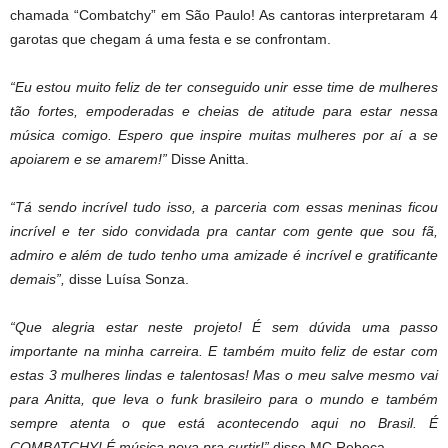
chamada “Combatchy” em São Paulo! As cantoras interpretaram 4
garotas que chegam á uma festa e se confrontam.
“Eu estou muito feliz de ter conseguido unir esse time de mulheres
tão fortes, empoderadas e cheias de atitude para estar nessa
música comigo. Espero que inspire muitas mulheres por aí a se
apoiarem e se amarem!”
Disse Anitta.
“Tá sendo incrível tudo isso, a parceria com essas meninas ficou
incrível e ter sido convidada pra cantar com gente que sou fã,
admiro e além de tudo tenho uma amizade é incrível e gratificante
demais”,
disse Luísa Sonza.
“Que alegria estar neste projeto! É sem dúvida uma passo
importante na minha carreira. E também muito feliz de estar com
estas 3 mulheres lindas e talentosas! Mas o meu salve mesmo vai
para Anitta, que leva o funk brasileiro para o mundo e também
sempre atenta o que está acontecendo aqui no Brasil. É
COMBATCHY! É música nova pra curtir!”
disse MC Rebeca.