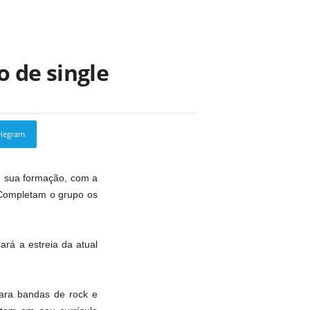
o de single
elegram
Copy URL
m sua formação, com a
. Completam o grupo os
ará a estreia da atual
ara bandas de rock e