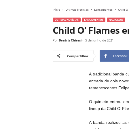
Início
Últimas Notícias
Lançamentos
Child O
ÚLTIMAS NOTÍCIAS
LANÇAMENTOS
NACIONAIS
Child O’ Flames e
Por
Beatriz Chiessi
-
5 de junho de 2021
Facebook
Compartilhar
A tradicional banda 
entrada de dois novos
remanescentes Felipe 
O quinteto entrou em 
lineup da Child O’ Fl
A banda realizou as