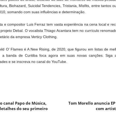
ura, Biohazard, Suicidal Tendencies, Tristania, Misfits, entre tantos ou
010, somando com suas influências e determinação.
sta e compositor Luis Ferraz tem vasta experiência na cena local e r
 projeto Debal. O vocalista Thiago Acantara tem no currículo renomados
ietário da empresa Verticy Clothing.
ild O’ Flames é A New Rising, de 2020, que figurou em listas de me
 a banda de Curitiba foca agora em suas novas canções. Siga a
des e se inscreva no canal do YouTube.
o canal Papo de Música,
Tom Morello anuncia EP
detalhes do seu primeiro
com artis