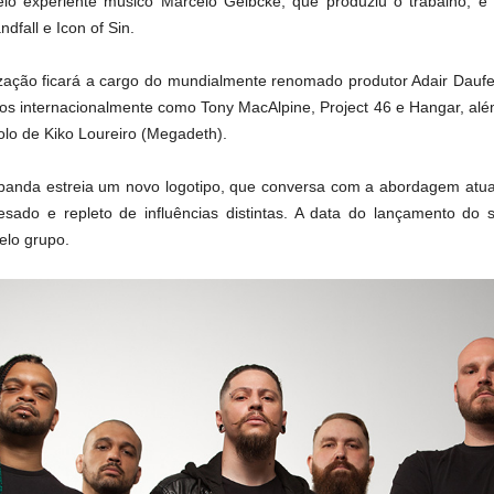
lo experiente músico Marcelo Gelbcke, que produziu o trabalho, e
dfall e Icon of Sin.
ação ficará a cargo do mundialmente renomado produtor Adair Dauf
os internacionalmente como Tony MacAlpine, Project 46 e Hangar, alé
olo de Kiko Loureiro (Megadeth).
anda estreia um novo logotipo, que conversa com a abordagem atua
do e repleto de influências distintas. A data do lançamento do si
elo grupo.