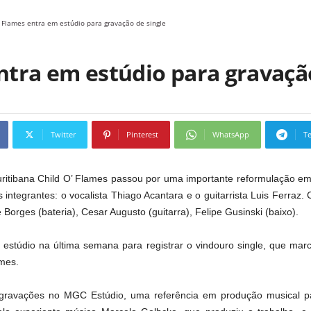
’ Flames entra em estúdio para gravação de single
ntra em estúdio para gravaçã
Twitter
Pinterest
WhatsApp
T
curitibana Child O’ Flames passou por uma importante reformulação e
 integrantes: o vocalista Thiago Acantara e o guitarrista Luis Ferraz
Borges (bateria), Cesar Augusto (guitarra), Felipe Gusinski (baixo).
estúdio na última semana para registrar o vindouro single, que marc
ames.
 gravações no MGC Estúdio, uma referência em produção musical p