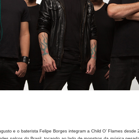
Augusto e o baterista Felipe Borges integram a Child O’ Flames desd
ndes palcos do Brasil, tocando ao lado de monstros da música pesa