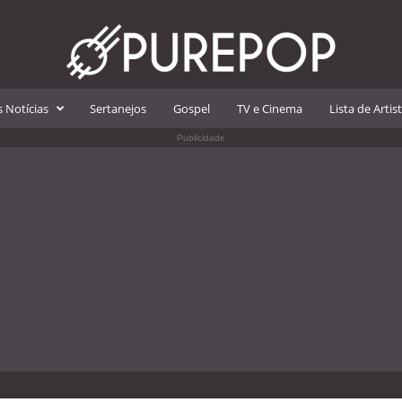
 Notícias
Sertanejos
Gospel
TV e Cinema
Lista de Artis
Publicidade