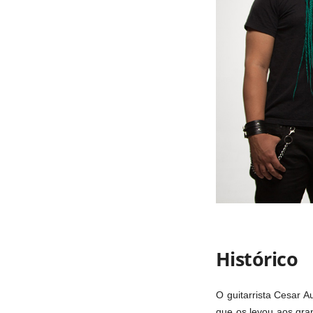
Histórico
O guitarrista Cesar 
que os levou aos gra