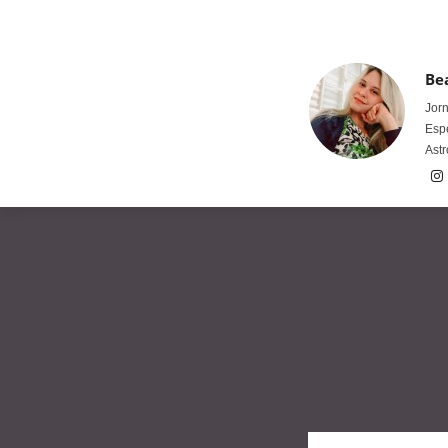
Bea
Jorn
Espe
Astr