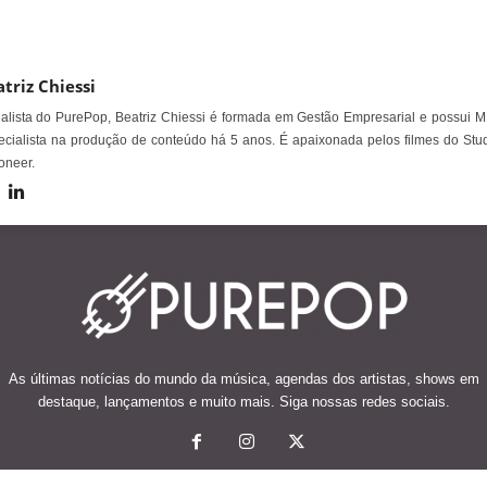
triz Chiessi
alista do PurePop, Beatriz Chiessi é formada em Gestão Empresarial e possui M
cialista na produção de conteúdo há 5 anos. É apaixonada pelos filmes do Stud
oneer.
As últimas notícias do mundo da música, agendas dos artistas, shows em
destaque, lançamentos e muito mais. Siga nossas redes sociais.