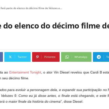
B fará parte do elenco do décimo filme de Velozes e...
e do elenco do décimo filme d
Twitter
Pinterest
WhatsApp
T
sta ao
Entertaiment Tonight
, o ator Vin Diesel revelou que Cardi B est
m seu décimo filme.
os para evoluir a personagem dela, e expandir sua participação no 
elozes 9. Como eu já disse antes, o finale está chegando, e este f
erá o maior finale da história do cinema
“, disse Diesel.