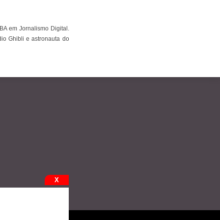
BA em Jornalismo Digital.
io Ghibli e astronauta do
X