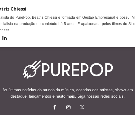
triz Chiessi
alista do PurePop, Beatriz Chiessi é formada em Gestão Empresarial e possui M
cialista na produção de conteúdo há 5 anos. É apaixonada pelos filmes do Stud
oneer.
As últimas notícias do mundo da música, agendas dos artistas, shows em
destaque, lançamentos e muito mais. Siga nossas redes sociais.