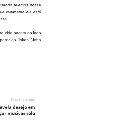
uando tivemos nossa
ue realmente ela está
isse.
ma vida pacata ao lado
parecido Jakob (John
Próximo artigo
revela desejo em
çar músicas solo