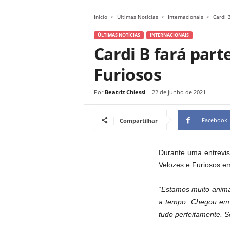
Início
Últimas Notícias
Internacionais
Cardi 
ÚLTIMAS NOTÍCIAS
INTERNACIONAIS
Cardi B fará part
Furiosos
Por
Beatriz Chiessi
-
22 de junho de 2021
Facebook
Compartilhar
Durante uma entrevi
Velozes e Furiosos e
“
Estamos muito animad
a tempo. Chegou em V
tudo perfeitamente. S