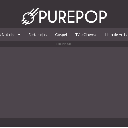
 Notícias
Sertanejos
Gospel
TV e Cinema
Lista de Artis
Publicidade