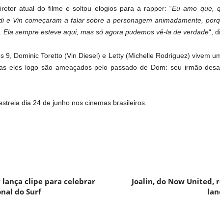
iretor atual do filme e soltou elogios para a rapper: “
Eu amo que, q
di e Vin começaram a falar sobre a personagem animadamente, porq
o. Ela sempre esteve aqui, mas só agora pudemos vê-la de verdade
“, d
 9, Dominic Toretto (Vin Diesel) e Letty (Michelle Rodriguez) vivem u
 Mas eles logo são ameaçados pelo passado de Dom: seu irmão desa
estreia dia 24 de junho nos cinemas brasileiros.
lança clipe para celebrar
Joalin, do Now United, 
onal do Surf
lan