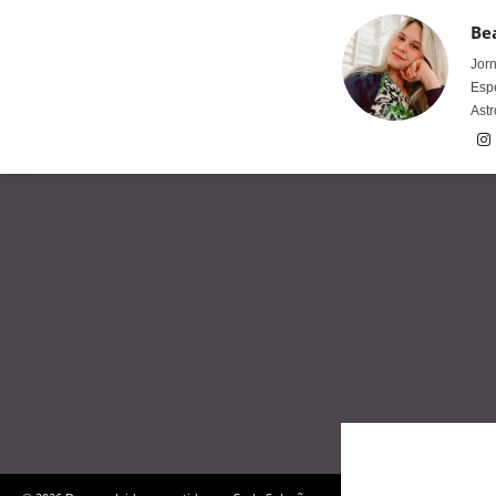
Bea
Jorn
Espe
Astr