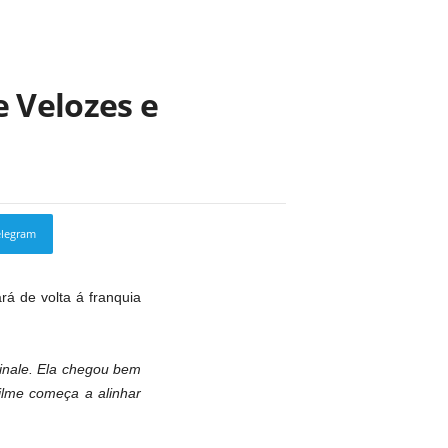
e Velozes e
elegram
Copy URL
ará de volta á franquia
finale. Ela chegou bem
ilme começa a alinhar