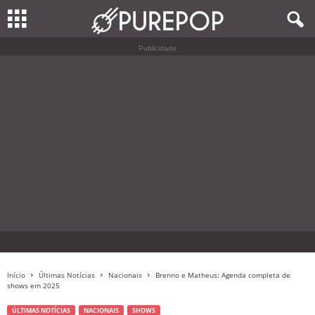
Publicidade
Início
Últimas Notícias
Nacionais
Brenno e Matheus: Agenda completa de
shows em 2025
ÚLTIMAS NOTÍCIAS
NACIONAIS
SHOWS