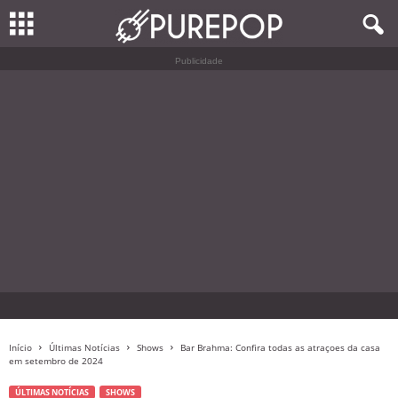
Publicidade
Início
Últimas Notícias
Shows
Bar Brahma: Confira todas as atraçoes da casa
em setembro de 2024
ÚLTIMAS NOTÍCIAS
SHOWS