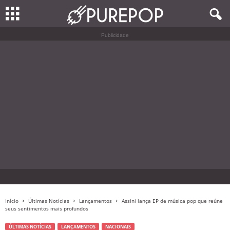
Publicidade
Início
Últimas Notícias
Lançamentos
Assini lança EP de música pop que reúne
seus sentimentos mais profundos
ÚLTIMAS NOTÍCIAS
LANÇAMENTOS
NACIONAIS