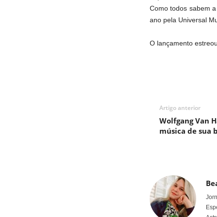
Como todos sabem a m
ano pela Universal Mu
O lançamento estreou
Artigo anterior
Wolfgang Van H
música de sua
Bea
Jorn
Espe