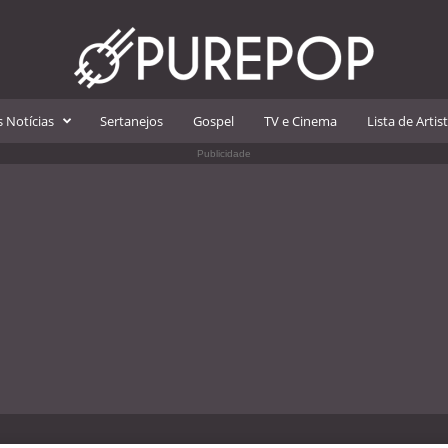
 Notícias
Sertanejos
Gospel
TV e Cinema
Lista de Artis
Publicidade