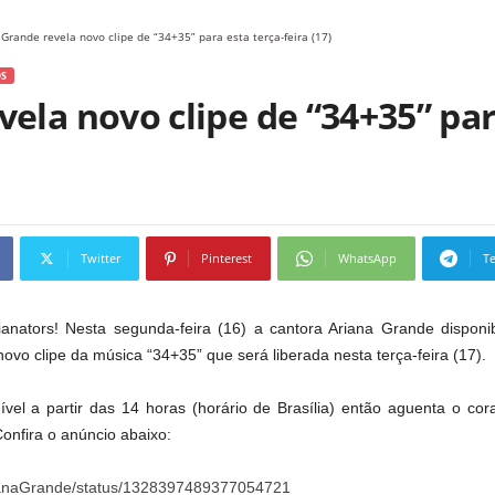
 Grande revela novo clipe de “34+35” para esta terça-feira (17)
S
ela novo clipe de “34+35” par
Twitter
Pinterest
WhatsApp
T
anators! Nesta segunda-feira (16) a cantora Ariana Grande disponi
novo clipe da música “34+35” que será liberada nesta terça-feira (17).
ível a partir das 14 horas (horário de Brasília) então aguenta o co
nfira o anúncio abaixo:
ArianaGrande/status/1328397489377054721