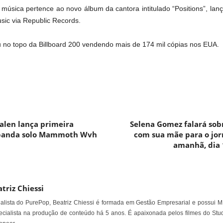
úsica pertence ao novo álbum da cantora intitulado “Positions”, lan
sic via Republic Records.
 no topo da Billboard 200 vendendo mais de 174 mil cópias nos EUA.
alen lança primeira
Selena Gomez falará sob
 banda solo Mammoth Wvh
com sua mãe para o jor
amanhã, dia
triz Chiessi
alista do PurePop, Beatriz Chiessi é formada em Gestão Empresarial e possui M
cialista na produção de conteúdo há 5 anos. É apaixonada pelos filmes do Stud