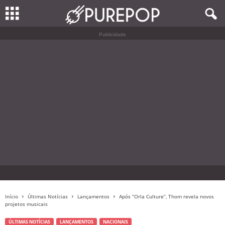
Publicidade
Início
Últimas Notícias
Lançamentos
Após “Orla Culture”, Thom revela novos
projetos musicais
ÚLTIMAS NOTÍCIAS
LANÇAMENTOS
NACIONAIS