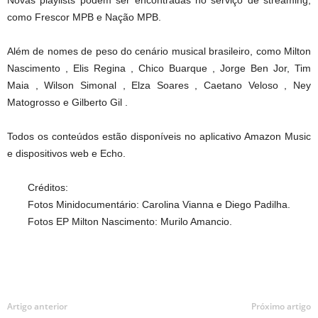
Novas playlists podem ser encontradas no serviço de streaming,
como Frescor MPB e Nação MPB.
Além de nomes de peso do cenário musical brasileiro, como Milton
Nascimento , Elis Regina , Chico Buarque , Jorge Ben Jor, Tim
Maia , Wilson Simonal , Elza Soares , Caetano Veloso , Ney
Matogrosso e Gilberto Gil .
Todos os conteúdos estão disponíveis no aplicativo Amazon Music
e dispositivos web e Echo.
Créditos:
Fotos Minidocumentário: Carolina Vianna e Diego Padilha.
Fotos EP Milton Nascimento: Murilo Amancio.
Artigo anterior
Próximo artigo