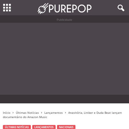
Publicidade
Início
Últimas Notícias
Lançamentos
Anavitória, Liniker e Duda Beat lançam
documentário do Amazon Music
ÚLTIMAS NOTÍCIAS
LANÇAMENTOS
NACIONAIS